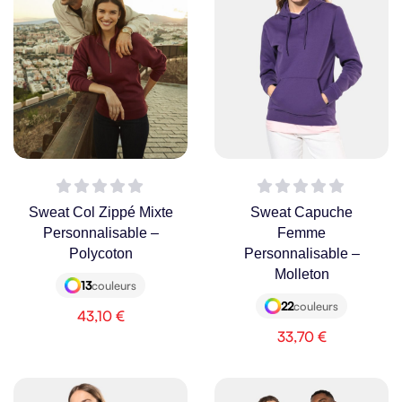
Sweat Col Zippé Mixte
Sweat Capuche
Personnalisable –
Femme
Polycoton
Personnalisable –
Molleton
13
couleurs
22
couleurs
43,10
€
33,70
€