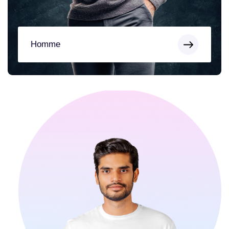
Homme
Homme
T-shirts, polos, sweats et vestes personnalisés du XS
au 3XL. →